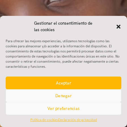
Gestionar el consentimiento de
las cookies
truepics.org
Para ofrecer las mejores experiencias, utilizamos tecnologías como las
cookies para almacenar y/o acceder a la información del dispositivo. El
consentimiento de estas tecnologías nos permitirá procesar datos como el
El primer banco de imágenes reales y solidario.
comportamiento de navegación o las identificaciones únicas en este sitio. No
¡ELIGE DESCARGAR GRATIS O DONAR!
consentir o retirar el consentimiento, puede afectar negativamente a ciertas
características y funciones.
ACCEDE AL PORTFOLIO SOLIDARIO
Aceptar
Promotor
Denegar
Ver preferencias
© FUNDACIÓN AMIGOS DE MONKOLE |
POLÍTICA DE PRIVACIDAD
|
POLÍTICA DE COOKIES
|
AVISO LEGAL
|
CENTRO DE DATOS
Política de cookies
Declaración de privacidad