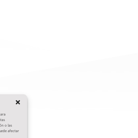
para
stas
ón o las
puede afectar